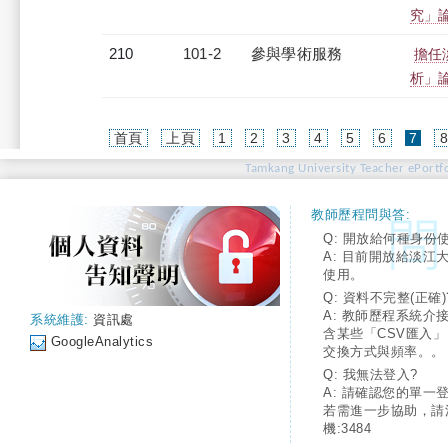
究」
210
101-2
參與學術服務
擔任
析」
(cur
首頁
上頁
1
2
3
4
5
6
7
Tamkang University Teacher ePortfo
教師歷程問與答:
Q: 開放給何種身份
A: 目前開放給淡江
使用。
Q: 資料不完整(正確)
A: 教師歷程系統介
系統維護:
資訊處
含某些「CSV匯入
GoogleAnalytics
交換方式與頻率。。
Q: 我無法登入?
A: 請確認您的單一
若需進一步協助，請
機:3484