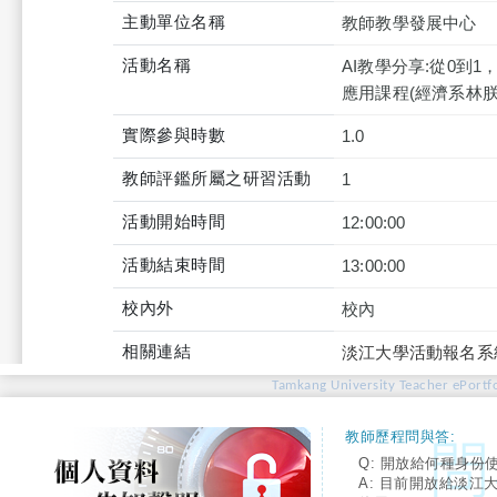
主動單位名稱
教師教學發展中心
活動名稱
AI教學分享:從0到1
應用課程(經濟系林朕
實際參與時數
1.0
教師評鑑所屬之研習活動
1
活動開始時間
12:00:00
活動結束時間
13:00:00
校內外
校內
相關連結
淡江大學活動報名系
Tamkang University Teacher ePortfo
教師歷程問與答:
Q: 開放給何種身份
A: 目前開放給淡江