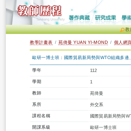
教
教學計畫表
苑倚曼 YUAN YI-MOND
個人網
歐研一博士班：國際貿易新局勢與WTO組織多邊、雙邊協
學年
112
學期
1
教師
苑倚曼
系所
外交系
課程名稱
國際貿易新局勢與W
開課系級
歐研一博士班