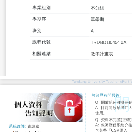
專業組別
不分組
學期序
單學期
班別
A
課程代號
TRDBD1I0454 0A
相關連結
教學計畫表
Tamkang University Teacher ePortfo
教師歷程問與答:
Q: 開放給何種身份
A: 目前開放給淡江
使用。
Q: 資料不完整(正確)
A: 教師歷程系統介
系統維護:
資訊處
含某些「CSV匯入