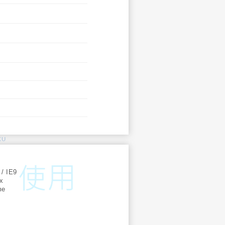
KU
:
 / IE9
ox
me