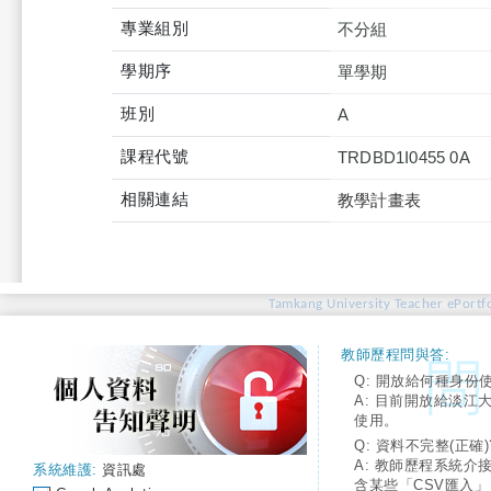
專業組別
不分組
學期序
單學期
班別
A
課程代號
TRDBD1I0455 0A
相關連結
教學計畫表
Tamkang University Teacher ePortfo
教師歷程問與答:
Q: 開放給何種身份
A: 目前開放給淡江
使用。
Q: 資料不完整(正確)
A: 教師歷程系統介
系統維護:
資訊處
含某些「CSV匯入