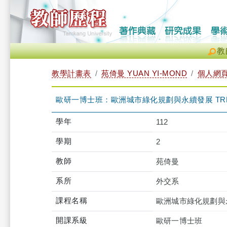
教
教學計畫表
苑倚曼 YUAN YI-MOND
個人網
歐研一博士班：歐洲城市綠化規劃與永續發展 TRDBD
學年
112
學期
2
教師
苑倚曼
系所
外交系
課程名稱
歐洲城市綠化規劃與
開課系級
歐研一博士班