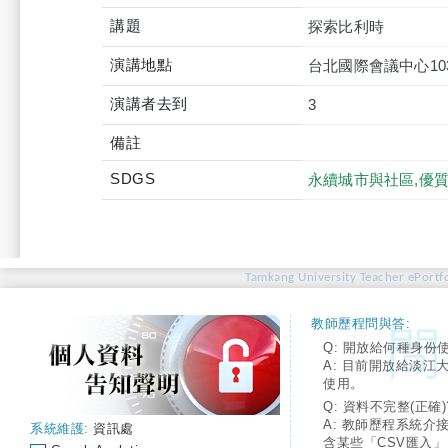
講題
探索比利時
演講地點
台北國際會議中心10
演講者去到
3
備註
SDGS
永續城市與社區,優
Tamkang University Teacher ePortfo
教師歷程問與答:
Q: 開放給何種身份
A: 目前開放給淡江
使用。
Q: 資料不完整(正確)
A: 教師歷程系統介
系統維護:
資訊處
含某些「CSV匯入