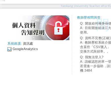
Tamkang University Teacher ePortfo
教師歷程問與答:
Q: 開放給何種身份
A: 目前開放給淡江
使用。
Q: 資料不完整(正確)
A: 教師歷程系統介
系統維護:
資訊處
含某些「CSV匯入
GoogleAnalytics
交換方式與頻率。。
Q: 我無法登入?
A: 請確認您的單一
若需進一步協助，請
機:3484