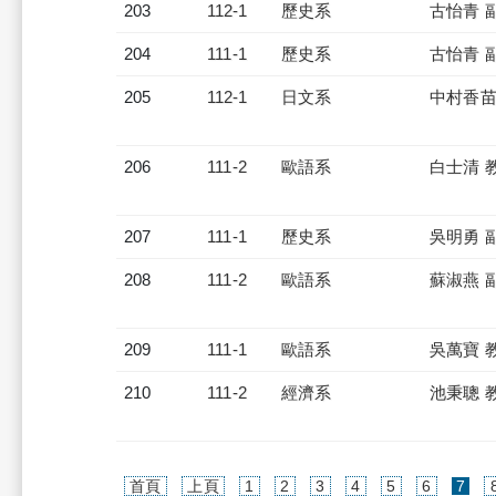
203
112-1
歷史系
古怡青 
204
111-1
歷史系
古怡青 
205
112-1
日文系
中村香苗
206
111-2
歐語系
白士清 
207
111-1
歷史系
吳明勇 
208
111-2
歐語系
蘇淑燕 
209
111-1
歐語系
吳萬寶 
210
111-2
經濟系
池秉聰 
(cur
首頁
上頁
1
2
3
4
5
6
7