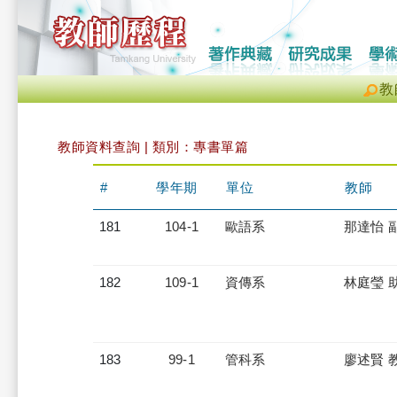
教
教師資料查詢 | 類別：專書單篇
#
學年期
單位
教師
181
104-1
歐語系
那達怡 
182
109-1
資傳系
林庭瑩 
183
99-1
管科系
廖述賢 