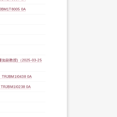
1T8005 0A
教授)（2025-03-25
BM1I0438 0A
BM1I0238 0A