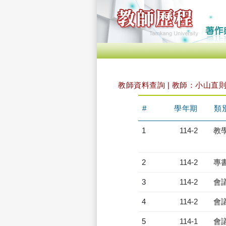
教師資料查詢 | 教師：小山直
#
學年期
類
1
114-2
教
2
114-2
專
3
114-2
會
4
114-2
會
5
114-1
會