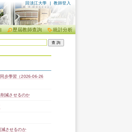
回淡江大學
|
教師登入
詢
歷屆教師查詢
統計分析
步學習（2026-06-26
を削減させるのか
て
削減させるのか