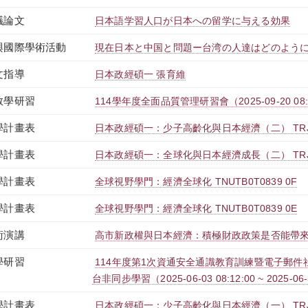
議論文
日本語学習人口が日本への留学に与える効果
與國際學術活動
現在日本と中国と問題ー台湾の人達はどのよう
文指導
日本政經碩一 張育維
教學研習
114學年度全面品質管理研習會（2025-09-20 08:00:
學計畫表
日本政經碩一：少子高齡化與日本經濟（二） TRJBM
學計畫表
日本政經碩一：全球化與日本經濟成長（二） TRJBM
學計畫表
全球視野學門：經濟全球化 TNUTB0T0839 0F
學計畫表
全球視野學門：經濟全球化 TNUTB0T0839 0E
術演講
高市新政權與日本經濟：積極財政政策是否能帶
學研習
114年度第1次資通安全通識教育訓練暨電子郵件社交
台非同步學習（2025-06-03 08:12:00 ~ 2025-06-
學計畫表
日本政經碩一：少子高齡化與日本經濟（一） TRJBM