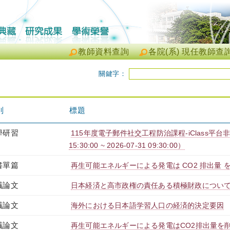
教師資料查詢
各院(系) 現任教師查
關鍵字：
則
別
標題
學研習
115年度電子郵件社交工程防治課程-iClass平台非同
15:30:00 ~ 2026-07-31 09:30:00）
書單篇
再生可能エネルギーによる発電は CO2 排出量 
議論文
日本経済と高市政権の責任ある積極財政につい
議論文
海外における日本語学習人口の経済的決定要因
議論文
再生可能エネルギーによる発電はCO2排出量を