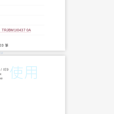
BM1I0437 0A
03 筆
KU
:
 / IE9
ox
me