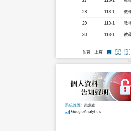
27
113-1
教
28
113-1
教
29
113-1
教
30
113-1
教
(current)
首頁
上頁
1
2
3
T
系統維護:
資訊處
GoogleAnalytics