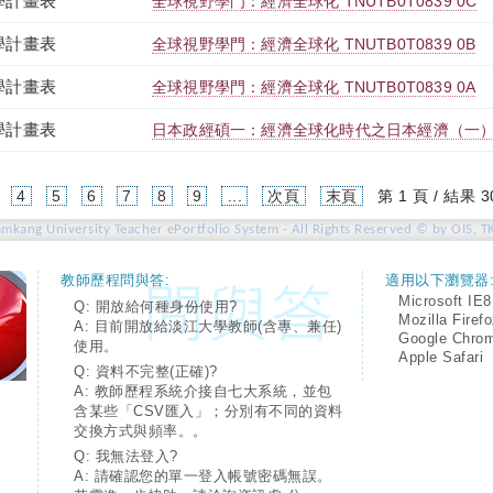
學計畫表
全球視野學門：經濟全球化 TNUTB0T0839 0C
學計畫表
全球視野學門：經濟全球化 TNUTB0T0839 0B
學計畫表
全球視野學門：經濟全球化 TNUTB0T0839 0A
學計畫表
日本政經碩一：經濟全球化時代之日本經濟（一） TRJ
4
5
6
7
8
9
...
次頁
末頁
第 1 頁 / 結果 3
amkang University Teacher ePortfolio System - All Rights Reserved © by OIS, T
教師歷程問與答:
適用以下瀏覽器
Microsoft IE8
Q: 開放給何種身份使用?
Mozilla Firef
A: 目前開放給淡江大學教師(含專、兼任)
Google Chro
使用。
Apple Safari
Q: 資料不完整(正確)?
A: 教師歷程系統介接自七大系統，並包
含某些「CSV匯入」；分別有不同的資料
交換方式與頻率。。
Q: 我無法登入?
A: 請確認您的單一登入帳號密碼無誤。