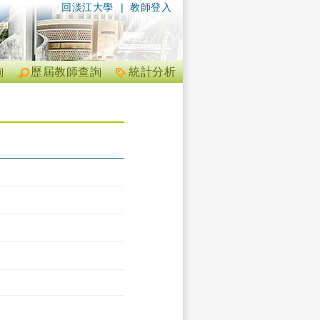
回淡江大學
|
教師登入
詢
歷屆教師查詢
統計分析