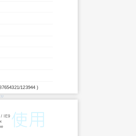
987654321/123944 )
KU
:
 / IE9
ox
me