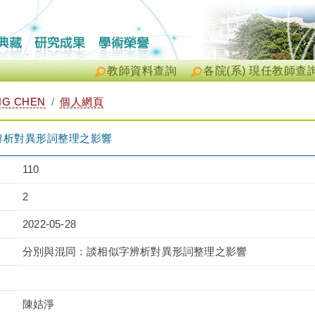
教師資料查詢
各院(系) 現任教師查
NG CHEN
個人網頁
辨析對異形詞整理之影響
110
2
2022-05-28
分別與混同：談相似字辨析對異形詞整理之影響
陳姞淨