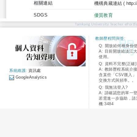
相關連結
機構典藏連結 ( http://tku
SDGS
優質教育
Tamkang University Teacher ePortfo
教師歷程問與答:
Q: 開放給何種身份
A: 目前開放給淡江
使用。
Q: 資料不完整(正確)
A: 教師歷程系統介
系統維護:
資訊處
含某些「CSV匯入
GoogleAnalytics
交換方式與頻率。。
Q: 我無法登入?
A: 請確認您的單一
若需進一步協助，請
機:3484