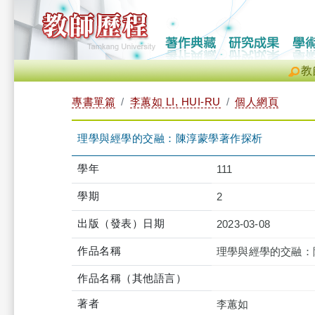
教
專書單篇
李蕙如 LI, HUI-RU
個人網頁
理學與經學的交融：陳淳蒙學著作探析
學年
111
學期
2
出版（發表）日期
2023-03-08
作品名稱
理學與經學的交融：
作品名稱（其他語言）
著者
李蕙如