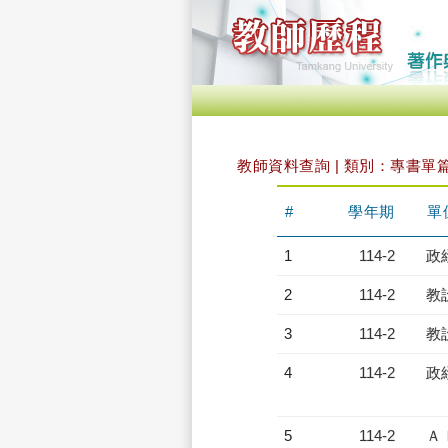
教師資料查詢 | 類別：專書單
#
學年期
單
1
114-2
政
2
114-2
教
3
114-2
教
4
114-2
政
5
114-2
Ａ