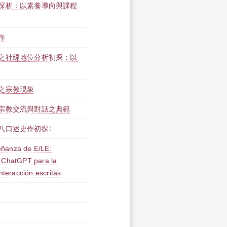
探析：以素養導向與課程
作
之社經地位分析初探：以
之宗教現象
宗教交流與對話之典範
八口述史作初探〉
nseñanza de E/LE:
a ChatGPT para la
nteracción escritas