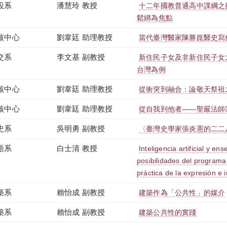
設系
潘慧玲 教授
十二年國教普通高中課綱之
鬆綁為焦點
核中心
劉韋廷 助理教授
當代臺灣醫家陳勝崑醫史寫
交系
李文基 副教授
新住民子女及非新住民子女
台灣為例
核中心
劉韋廷 助理教授
從衝突到融合：論敬天祭祖
核中心
劉韋廷 助理教授
從自我到他者——聖嚴法師
史系
吳明勇 副教授
〈臺灣史學家張炎憲的二二
語系
白士清 教授
Inteligencia artificial y e
posibilidades del program
práctica de la expresión e i
築系
賴怡成 副教授
建築作為「公共性」的媒介
築系
賴怡成 副教授
建築公共性的實踐