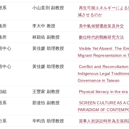
經系
小山直則 副教授
再生可能エネルギーによる発
減させるのか
略所
李大中 教授
美中氣候變遷政策及外交
略所
林穎佑 副教授
數位時代的戰略研究方法
培中心
黃佳媛 助理教授
Visible Yet Absent: The Emo
Migrant Representation in
培中心
黃佳媛 助理教授
Conflict and Reconciliatio
Indigenous Legal Tradition
Governance in Taiwan
動組
王豐家 副教授
Physical literacy in the era 
語系
那達怡 副教授
SCREEN CULTURE AS A 
PARADIGM 0F CONTEMP
行系
辛昀浩 助理教授
當事人於訴訟時所為主張與