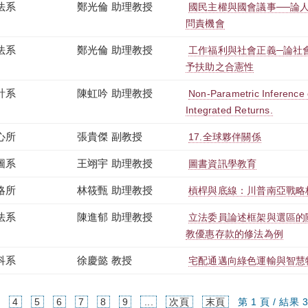
法系
鄭光倫 助理教授
國民主權與國會議事──論
問責機會
法系
鄭光倫 助理教授
工作福利與社會正義─論社
予扶助之合憲性
計系
陳虹吟 助理教授
Non-Parametric Inference 
Integrated Returns.
心所
張貴傑 副教授
17.全球夥伴關係
圖系
王翊宇 助理教授
圖書資訊學教育
略所
林筱甄 助理教授
槓桿與底線：川普南亞戰略
法系
陳進郁 助理教授
立法委員論述框架與選區的
教優惠存款的修法為例
科系
徐慶懿 教授
宅配通邁向綠色運輸與智慧
4
5
6
7
8
9
...
次頁
末頁
第 1 頁 / 結果 3