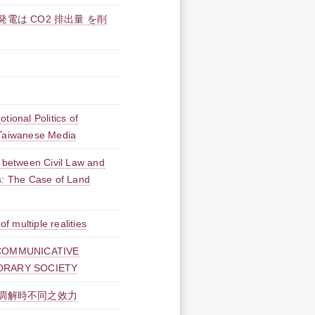
電は CO2 排出量 を削
tional Politics of
 Taiwanese Media
n between Civil Law and
s: The Case of Land
of multiple realities
COMMUNICATIVE
ORARY SOCIETY
調解時不同之效力