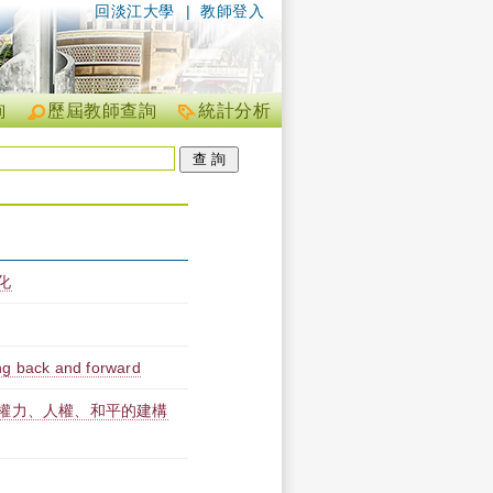
回淡江大學
|
教師登入
詢
歷屆教師查詢
統計分析
化
ng back and forward
權力、人權、和平的建構