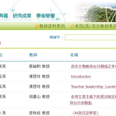
教師資料查詢
各院(系) 現任教師查
關鍵字：
篇
位
教師
名稱
經系
蔡錫勲 教授
高市大戰略與台日關係正常
設系
潘慧玲 教授
Introduction
設系
潘慧玲 教授
Teacher leadership: Looki
經系
胡慶山 教授
全球立憲主義下的憲法制定
與台日的觀點
Ｉ系
曾秋桂 教授
《AI與日語學習》