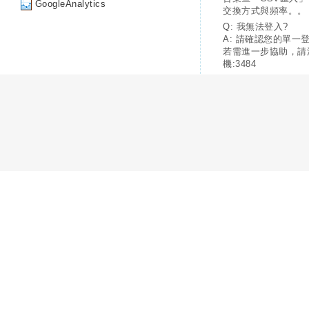
GoogleAnalytics
交換方式與頻率。。
Q: 我無法登入?
A: 請確認您的單一
若需進一步協助，請
機:3484