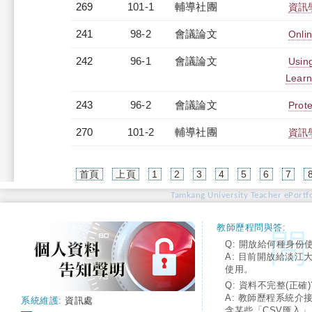
269
101-1
輔導社團
資訊
241
98-2
會議論文
Onlin
242
96-1
會議論文
Usin
Learn
243
96-2
會議論文
Prot
270
101-2
輔導社團
資訊
首頁
上頁
1
2
3
4
5
6
7
Tamkang University Teacher ePortfo
教師歷程問與答:
Q: 開放給何種身份
A: 目前開放給淡江
使用。
Q: 資料不完整(正確)
A: 教師歷程系統介
系統維護:
資訊處
含某些「CSV匯入