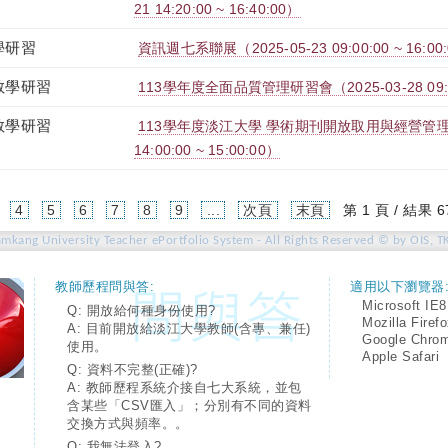
21 14:20:00 ~ 16:40:00）
學研習
資訊週七系聯展（2025-05-23 09:00:00 ~ 16:00
教學研習
113學年度全面品質管理研習會（2025-03-28 09:00:
教學研習
113學年度淡江大學 學術期刊開放取用與經營管理交流
14:00:00 ~ 15:00:00）
4
5
6
7
8
9
...
次頁
末頁
第 1 頁 / 結果 6
amkang University Teacher ePortfolio System - All Rights Reserved © by OIS, T
教師歷程問與答:
適用以下瀏覽器
Microsoft IE8
Q: 開放給何種身份使用?
Mozilla Firef
A: 目前開放給淡江大學教師(含專、兼任)
Google Chro
使用。
Apple Safari
Q: 資料不完整(正確)?
A: 教師歷程系統介接自七大系統，並包
含某些「CSV匯入」；分別有不同的資料
交換方式與頻率。。
Q: 我無法登入?