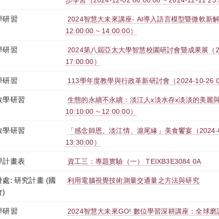
步學習（2024-12-02 08:00:00 ~ 2024-12-11 23
學研習
2024智慧大未來講座- AI導入語言模型暨微軟新解密（
12:00:00 ~ 14:00:00）
學研習
2024第八屆亞太大學智慧校園研討會暨成果展（2024-11
17:00:00）
學研習
113學年度教學與行政革新研討會（2024-10-26 09:00
教學研習
生態的永續不永續：淡江人x淡水存x淡淡的美麗與溫存
10:10:00 ~ 12:00:00）
教學研習
「感念師恩、淡江情、滬尾緣」美食饗宴（2024-09-27
13:30:00）
學計畫表
資工三：專題實驗（一） TEIXB3E3084 0A
處: 研究計畫 (國
利用電腦視覺技術測量交通量之方法與研究
)
學研習
2024智慧大未來GO! 數位學習深耕講座：全球