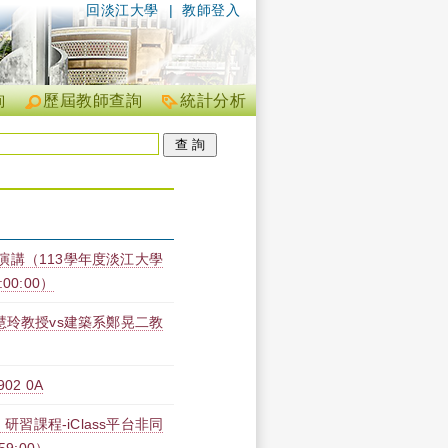
回淡江大學
|
教師登入
詢
歷屆教師查詢
統計分析
演講（113學年度淡江大學
:00:00）
慧玲教授vs建築系鄭晃二教
2 0A
研習課程-iClass平台非同