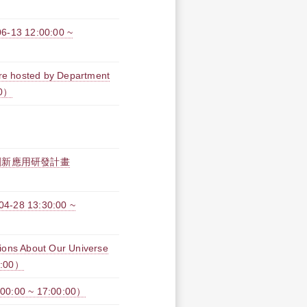
 12:00:00 ~
re hosted by Department
00）
創新應用研發計畫
 13:30:00 ~
s About Our Universe
0:00）
00 ~ 17:00:00）