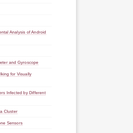
tal Analysis of Android
meter and Gyroscope
ing for Visually
s Infected by Different
a Cluster
one Sensors