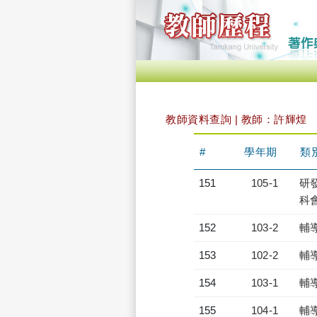
教師資料查詢 | 教師：許輝煌
#
學年期
類
151
105-1
研發
科會
152
103-2
輔
153
102-2
輔
154
103-1
輔
155
104-1
輔