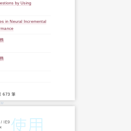
estions by Using
es in Neural Incremental
formance
務
務
果 673 筆
KU
:
 / IE9
ox