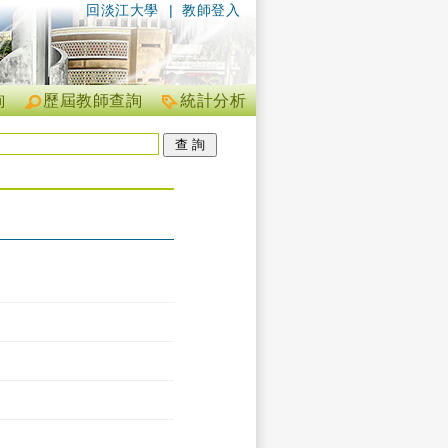
回淡江大學
|
教師登入
詢
歷屆教師查詢
統計分析