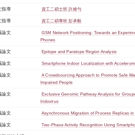
文指導
資工二碩士班 許維勻
文指導
資工二碩專班 彭承毅
議論文
GSM Network Positioning: Towards an Experimen
Phones
議論文
Epitope and Paratope Region Analysis
議論文
Smartphone Indoor Localization with Accelero
議論文
A Crowdsourcing Approach to Promote Safe Walk
Impaired People
議論文
Exclusive Genomic Pathway Analysis for Grouper
Iridovirus
議論文
Asynchronous Migration of Process Replicas in 
議論文
Two-Phase Activity Recognition Using Smartph