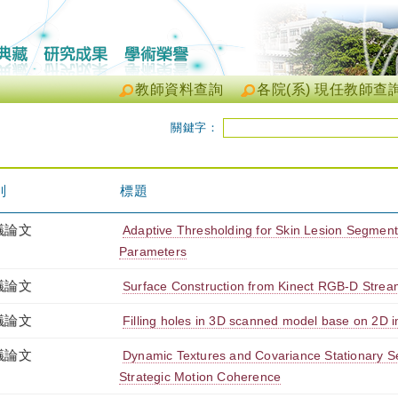
教師資料查詢
各院(系) 現任教師查
關鍵字：
別
標題
議論文
Adaptive Thresholding for Skin Lesion Segmenta
Parameters
議論文
Surface Construction from Kinect RGB-D Strea
議論文
Filling holes in 3D scanned model base on 2D i
議論文
Dynamic Textures and Covariance Stationary Se
Strategic Motion Coherence