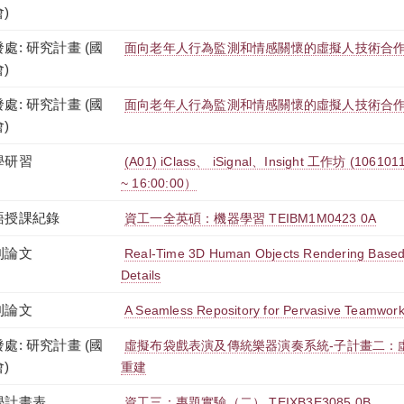
)
處: 研究計畫 (國
面向老年人行為監測和情感關懷的虛擬人技術合作研發
)
處: 研究計畫 (國
面向老年人行為監測和情感關懷的虛擬人技術合作研發
)
學研習
(A01) iClass、 iSignal、Insight 工作坊 (106101
~ 16:00:00）
語授課紀錄
資工一全英碩：機器學習 TEIBM1M0423 0A
刊論文
Real-Time 3D Human Objects Rendering Based
Details
刊論文
A Seamless Repository for Pervasive Teamwor
處: 研究計畫 (國
虛擬布袋戲表演及傳統樂器演奏系統-子計畫二：
)
重建
學計畫表
資工三：專題實驗（二） TEIXB3E3085 0B