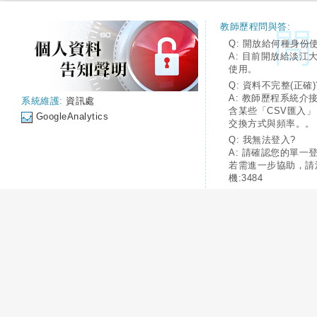
教師歷程問與答:
Q: 開放給何種身份
A: 目前開放給淡江
使用。
Q: 資料不完整(正確)
A: 教師歷程系統介
系統維護:
資訊處
含某些「CSV匯入
GoogleAnalytics
交換方式與頻率。。
Q: 我無法登入?
A: 請確認您的單一
若需進一步協助，請
機:3484