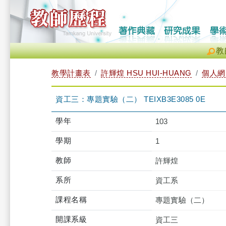
教
教學計畫表
許輝煌 HSU HUI-HUANG
個人網
資工三：專題實驗（二） TEIXB3E3085 0E
學年
103
學期
1
教師
許輝煌
系所
資工系
課程名稱
專題實驗（二）
開課系級
資工三