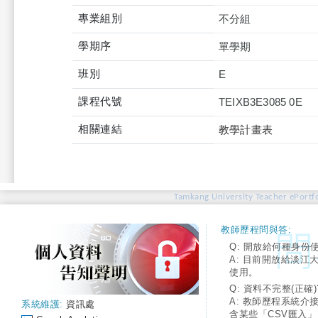
專業組別
不分組
學期序
單學期
班別
E
課程代號
TEIXB3E3085 0E
相關連結
教學計畫表
Tamkang University Teacher ePortfo
教師歷程問與答:
Q: 開放給何種身份
A: 目前開放給淡江
使用。
Q: 資料不完整(正確)
A: 教師歷程系統介
系統維護:
資訊處
含某些「CSV匯入