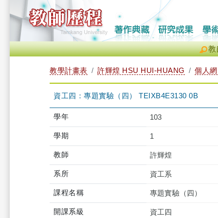
教
教學計畫表
許輝煌 HSU HUI-HUANG
個人網
資工四：專題實驗（四） TEIXB4E3130 0B
學年
103
學期
1
教師
許輝煌
系所
資工系
課程名稱
專題實驗（四）
開課系級
資工四