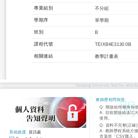
專業組別
不分組
學期序
單學期
班別
B
課程代號
TEIXB4E3130 0B
相關連結
教學計畫表
Tamkang University Teacher ePortfo
教師歷程問與答:
Q: 開放給何種身份
A: 目前開放給淡江
使用。
Q: 資料不完整(正確)
A: 教師歷程系統介
系統維護:
資訊處
含某些「CSV匯入