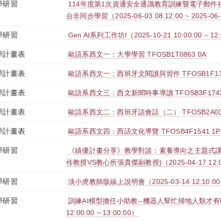
學研習
114年度第1次資通安全通識教育訓練暨電子郵件社交
台非同步學習（2025-06-03 08:12:00 ~ 2025-06-
學研習
Gen AI系列工作坊I（2025-10-21 10:00:00 ~ 12
學計畫表
歐語系西文一：大學學習 TFOSB1T0863 0A
學計畫表
歐語系西文一：西班牙文閱讀與習作 TFOSB1F135
學計畫表
歐語系西文三：西文新聞時事導讀 TFOSB3F1743
學計畫表
歐語系西文二：西班牙語會話（二） TFOSB2A036
學計畫表
歐語系西文四：西語文化導覽 TFOSB4F1541 1P
學研習
《績優計畫分享》教學對談：素養導向之主題式課
伶教授VS教心所張貴傑副教授)（2025-04-17 12:00:
學研習
淡小虎教師版線上說明會（2025-03-14 12:10:00 ~
學研習
訓練AI模型擔任小助教--機器人幫忙掃地人類才有時間
12:00:00 ~ 13:00:00）