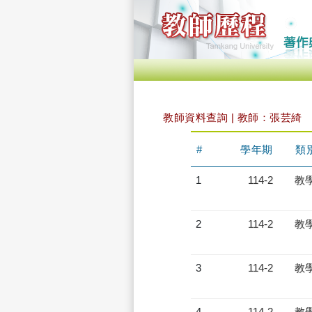
教師資料查詢 | 教師：張芸綺
#
學年期
類
1
114-2
教
2
114-2
教
3
114-2
教
4
114-2
教