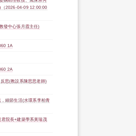
吳姿嫻助理教授、風保系何
-04-09 12:00:00
教發中心張月霞主任)
0 1A
0 2A
反思(教設系陳思思老師)
然，細節生活(水環系李柏青
學院紀慧君院長+建築學系黃瑞茂