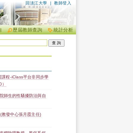
回淡江大學
|
教師登入
詢
歷屆教師查詢
統計分析
課程-iClass平台非同步學
00）
學院師生的性騷擾防治與自
(教發中心張月霞主任)