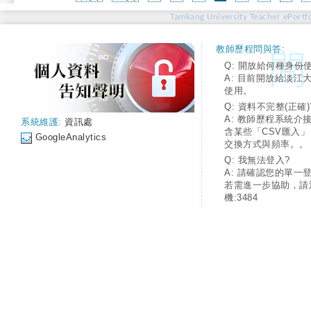
Tamkang University Teacher ePortfo
教師歷程問與答:
Q: 開放給何種身份
A: 目前開放給淡江
使用。
Q: 資料不完整(正確)
A: 教師歷程系統介
系統維護:
資訊處
含某些「CSV匯入
GoogleAnalytics
交換方式與頻率。。
Q: 我無法登入?
A: 請確認您的單一
若需進一步協助，請
機:3484