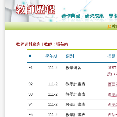
教
教師資料查詢 | 教師：張芸綺
#
學年期
類別
標題
91
111-2
教學研習
當S
授)（2
92
111-2
教學計畫表
西語四
93
111-2
教學計畫表
西語三
94
111-2
教學計畫表
西語二
95
111-2
教學計畫表
西語一