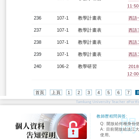
11:50
236
107-1
教學計畫表
西語一
237
107-1
教學計畫表
西語三
238
107-1
教學計畫表
西語二
239
107-1
教學計畫表
西語二
240
106-2
教學研習
201
12:0
首頁
上頁
1
2
3
4
5
6
7
Tamkang University Teacher ePortfo
教師歷程問與答:
Q: 開放給何種身份
A: 目前開放給淡江
使用。