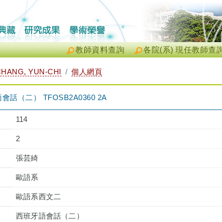
教師資料查詢
各院(系) 現任教師查
HANG, YUN-CHI
個人網頁
（二） TFOSB2A0360 2A
114
2
張芸綺
歐語系
歐語系西文二
西班牙語會話（二）