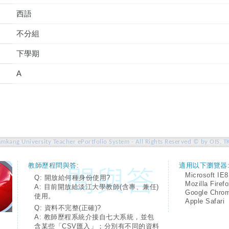
西語
不分組
下學期
A
amkang University Teacher ePortfolio System - All Rights Reserved © by OIS, T
教師歷程問與答:
適用以下瀏覽器
Microsoft IE8
Q: 開放給何種身份使用?
Mozilla Firef
A: 目前開放給淡江大學教師(含專、兼任)
Google Chro
使用。
Apple Safari
Q: 資料不完整(正確)?
A: 教師歷程系統介接自七大系統，並包
含某些「CSV匯入」；分別有不同的資料