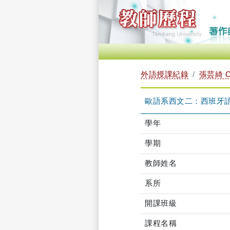
外語授課紀錄
張芸綺 C
歐語系西文二：西班牙語會話
學年
學期
教師姓名
系所
開課班級
課程名稱