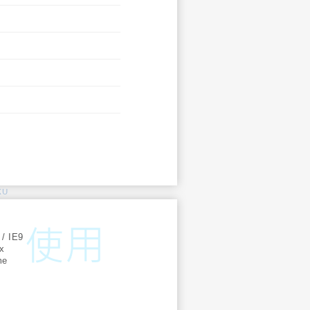
KU
:
 / IE9
ox
me