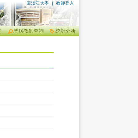
回淡江大學
|
教師登入
詢
歷屆教師查詢
統計分析