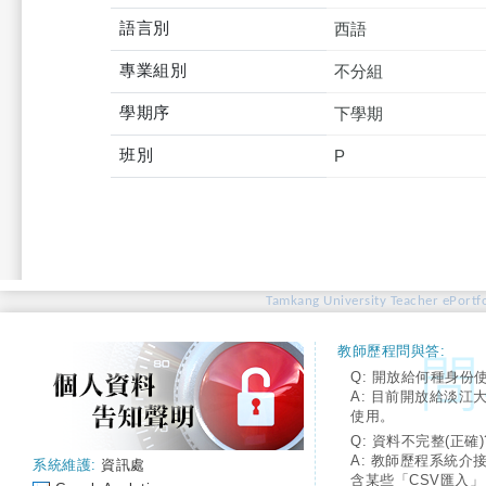
語言別
西語
專業組別
不分組
學期序
下學期
班別
P
Tamkang University Teacher ePortfo
教師歷程問與答:
Q: 開放給何種身份
A: 目前開放給淡江
使用。
Q: 資料不完整(正確)
A: 教師歷程系統介
系統維護:
資訊處
含某些「CSV匯入