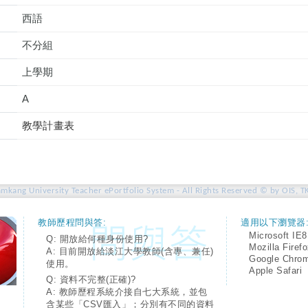
西語
不分組
上學期
A
教學計畫表
amkang University Teacher ePortfolio System - All Rights Reserved © by OIS, T
教師歷程問與答:
適用以下瀏覽器
Microsoft IE8
Q: 開放給何種身份使用?
Mozilla Firef
A: 目前開放給淡江大學教師(含專、兼任)
Google Chro
使用。
Apple Safari
Q: 資料不完整(正確)?
A: 教師歷程系統介接自七大系統，並包
含某些「CSV匯入」；分別有不同的資料