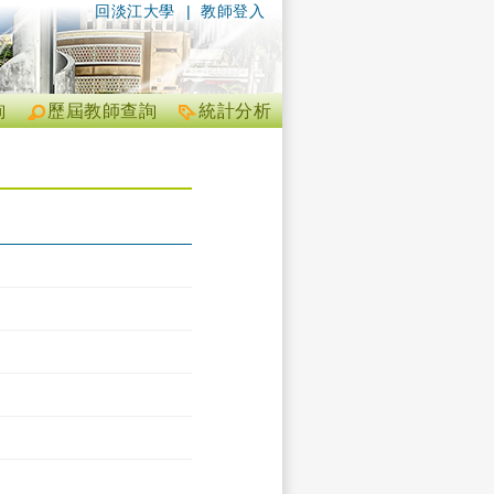
回淡江大學
|
教師登入
詢
歷屆教師查詢
統計分析