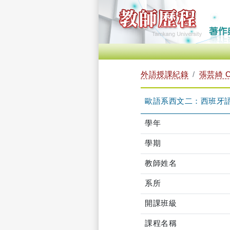
外語授課紀錄
張芸綺 C
歐語系西文二：西班牙語會話
學年
學期
教師姓名
系所
開課班級
課程名稱