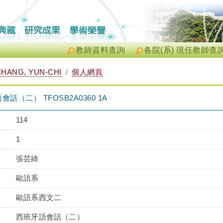
教師資料查詢
各院(系) 現任教師查
HANG, YUN-CHI
個人網頁
（二） TFOSB2A0360 1A
114
1
張芸綺
歐語系
歐語系西文二
西班牙語會話（二）