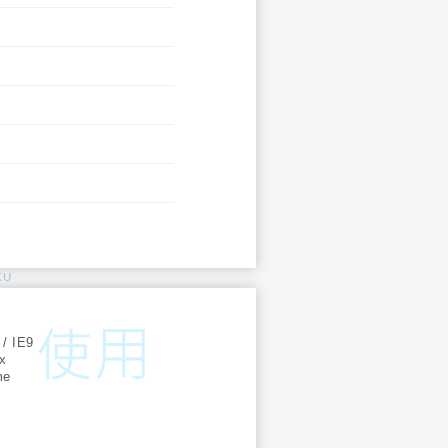
KU
:
 / IE9
ox
me