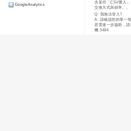
含某些「CSV匯入
GoogleAnalytics
交換方式與頻率。。
Q: 我無法登入?
A: 請確認您的單一
若需進一步協助，請
機:3484