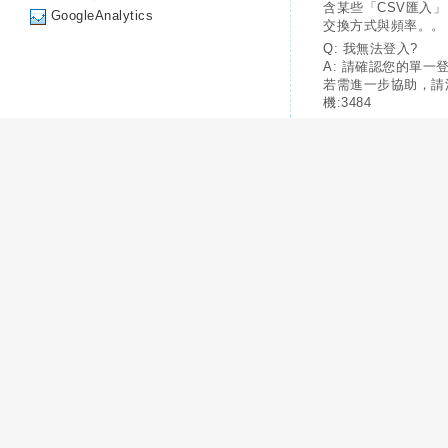
含某些「CSV匯入
GoogleAnalytics
交換方式與頻率。。
Q: 我無法登入?
A: 請確認您的單一
若需進一步協助，請
機:3484