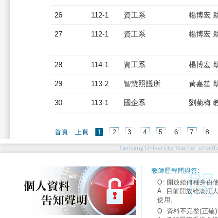
26
112-1
資工系
楊博宏 
27
112-1
資工系
楊博宏 
28
114-1
資工系
楊博宏 
29
113-2
智慧照護所
黃嘉笙 
30
113-1
國企系
劉菊梅 
(current)
首頁
上頁
1
2
3
4
5
6
7
8
Tamkang University Teacher ePortfo
教師歷程問與答:
Q: 開放給何種身份
A: 目前開放給淡江
使用。
Q: 資料不完整(正確)