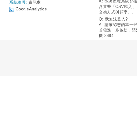
A: 教師歷程系統介
系統維護:
資訊處
含某些「CSV匯入
GoogleAnalytics
交換方式與頻率。。
Q: 我無法登入?
A: 請確認您的單一
若需進一步協助，請
機:3484