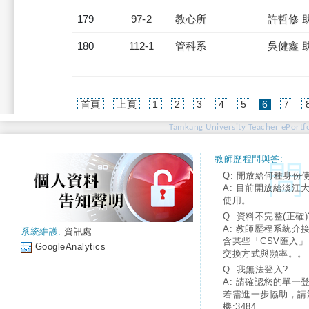
179
97-2
教心所
許哲修 
180
112-1
管科系
吳健鑫 
(current)
首頁
上頁
1
2
3
4
5
6
7
Tamkang University Teacher ePortfo
教師歷程問與答:
Q: 開放給何種身份
A: 目前開放給淡江
使用。
Q: 資料不完整(正確)
A: 教師歷程系統介
系統維護:
資訊處
含某些「CSV匯入
GoogleAnalytics
交換方式與頻率。。
Q: 我無法登入?
A: 請確認您的單一
若需進一步協助，請
機:3484