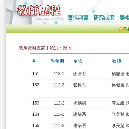
教
教師資料查詢 | 類別：證照
#
學年期
單位
教師
151
113-1
企管系
楊志德 
152
112-2
管科系
吳健鑫 
153
112-2
學動組
黃立維 
154
111-1
建築系
李美慧 
155
111-2
建築系
李美慧 