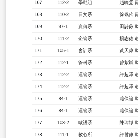
167
112-2
學動組
趙曉雯 
168
110-2
日文系
徐佩伶 
169
97-1
資傳系
田詩薇 
170
111-2
企管系
楊志德 
171
105-1
會計系
黃天偉 
172
112-1
管科系
曾紫嵐 
173
112-2
運管系
許超澤 
174
112-2
運管系
許超澤 
175
84-1
運管系
蕭傑諭 
176
84-1
運管系
蕭傑諭 
177
108-2
歐語系
陳瑋靜 
178
111-1
教心所
許哲修 