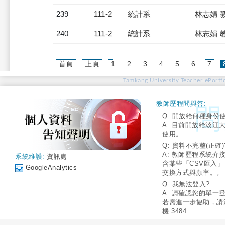
239
111-2
統計系
林志娟 
240
111-2
統計系
林志娟 
首頁
上頁
1
2
3
4
5
6
7
Tamkang University Teacher ePortfo
教師歷程問與答:
Q: 開放給何種身份
A: 目前開放給淡江
使用。
Q: 資料不完整(正確)
A: 教師歷程系統介
系統維護:
資訊處
含某些「CSV匯入
GoogleAnalytics
交換方式與頻率。。
Q: 我無法登入?
A: 請確認您的單一
若需進一步協助，請
機:3484