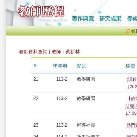
教
教師資料查詢 | 教師：蔡忻林
#
學年期
類別
標題
21
113-2
教學研習
(課程
（2025
22
113-2
教學研習
【優
助理-i
17:0
23
113-2
輔導社團
熱門
24
114-1
教學計畫表