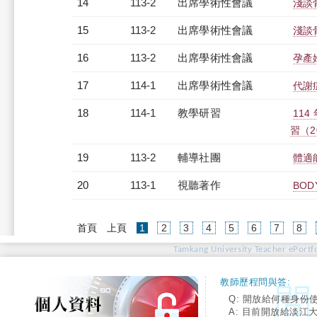
14
113-2
出席學術性會議
淺談
15
113-2
出席學術性會議
淺談
16
113-2
出席學術性會議
孕產
17
114-1
出席學術性會議
代謝
18
114-1
教學研習
11
習（20
19
113-2
輔導社團
體適
20
113-1
視聽著作
BOD
(current)
首頁
上頁
1
2
3
4
5
6
7
8
Tamkang University Teacher ePortfo
教師歷程問與答:
Q: 開放給何種身份
A: 目前開放給淡江