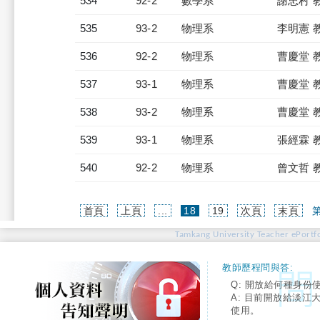
534
92-2
數學系
謝忠村 
535
93-2
物理系
李明憲 
536
92-2
物理系
曹慶堂 
537
93-1
物理系
曹慶堂 
538
93-2
物理系
曹慶堂 
539
93-1
物理系
張經霖 
540
92-2
物理系
曾文哲 
(current)
首頁
上頁
...
18
19
次頁
末頁
第
Tamkang University Teacher ePortfo
教師歷程問與答:
Q: 開放給何種身份
A: 目前開放給淡江
使用。