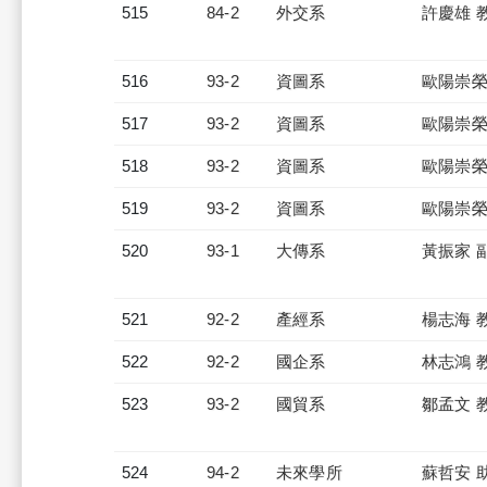
515
84-2
外交系
許慶雄 
516
93-2
資圖系
歐陽崇榮
517
93-2
資圖系
歐陽崇榮
518
93-2
資圖系
歐陽崇榮
519
93-2
資圖系
歐陽崇榮
520
93-1
大傳系
黃振家 
521
92-2
產經系
楊志海 
522
92-2
國企系
林志鴻 
523
93-2
國貿系
鄒孟文 
524
94-2
未來學所
蘇哲安 