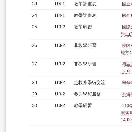
23
114-1
教學計畫表
國企系
24
114-1
教學計畫表
國企系
25
113-2
教學研習
國際
學生的興
26
113-2
非教學研習
校內
地方創生
27
113-2
非教學研習
衛生保
12:0
28
113-2
赴校外學術交流
率領
29
113-2
參與學術服務
率領
30
113-2
教學研習
11
演講Ⅱ
14:0