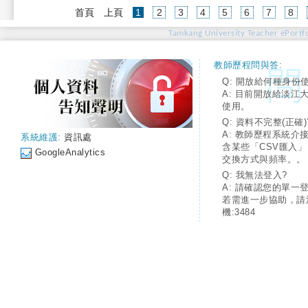
(current)
首頁
上頁
1
2
3
4
5
6
7
8
Tamkang University Teacher ePortfo
教師歷程問與答:
Q: 開放給何種身份
A: 目前開放給淡江
使用。
Q: 資料不完整(正確)
A: 教師歷程系統介
系統維護:
資訊處
含某些「CSV匯入
GoogleAnalytics
交換方式與頻率。。
Q: 我無法登入?
A: 請確認您的單一
若需進一步協助，請
機:3484