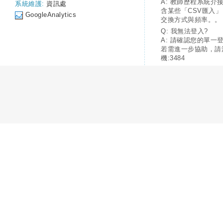
A: 教師歷程系統介
系統維護:
資訊處
含某些「CSV匯入
GoogleAnalytics
交換方式與頻率。。
Q: 我無法登入?
A: 請確認您的單一
若需進一步協助，請
機:3484