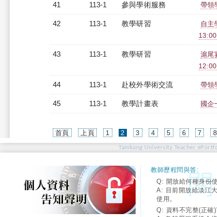
41
113-1
參與學術服務
帶領
42
113-1
教學研習
自主學
13:0
43
113-1
教學研習
滬尾
12:00
44
113-1
赴校外學術交流
帶領
45
113-1
教學計畫表
國企一
(current)
首頁
上頁
1
2
3
4
5
6
7
Tamkang University Teacher ePortfo
教師歷程問與答:
Q: 開放給何種身份
A: 目前開放給淡江
使用。
Q: 資料不完整(正確)