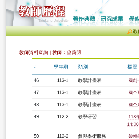
教
教師資料查詢 | 教師：曾義明
#
學年期
類別
標題
46
113-1
教學計畫表
國創一
47
113-1
教學計畫表
國企系
48
113-1
教學計畫表
國企系
49
112-2
教學研習
11
14:00
50
112-2
參與學術服務
帶領