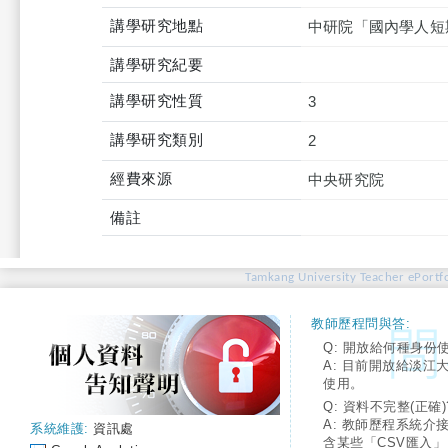
講學研究地點
中研院「國內學人短
講學研究紀要
講學研究性質
3
講學研究類別
2
經費來源
中央研究院
備註
Tamkang University Teacher ePortfo
教師歷程問與答:
Q: 開放給何種身份
A: 目前開放給淡江
使用。
Q: 資料不完整(正確)
A: 教師歷程系統介
系統維護:
資訊處
含某些「CSV匯入