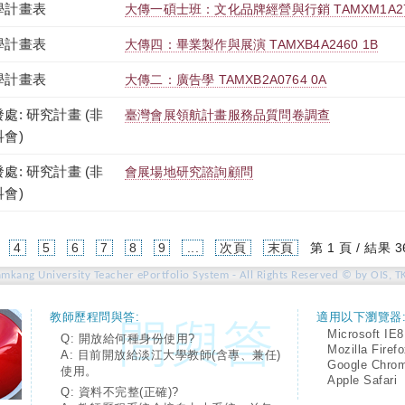
學計畫表
大傳一碩士班：文化品牌經營與行銷 TAMXM1A276
學計畫表
大傳四：畢業製作與展演 TAMXB4A2460 1B
學計畫表
大傳二：廣告學 TAMXB2A0764 0A
處: 研究計畫 (非
臺灣會展領航計畫服務品質問卷調查
科會)
處: 研究計畫 (非
會展場地研究諮詢顧問
科會)
4
5
6
7
8
9
...
次頁
末頁
第 1 頁 / 結果 3
amkang University Teacher ePortfolio System - All Rights Reserved © by OIS, T
教師歷程問與答:
適用以下瀏覽器
Microsoft IE8
Q: 開放給何種身份使用?
Mozilla Firef
A: 目前開放給淡江大學教師(含專、兼任)
Google Chro
使用。
Apple Safari
Q: 資料不完整(正確)?