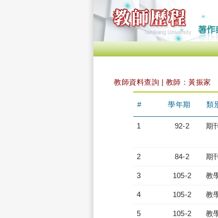
教師資料查詢 | 教師：黃振家
#
學年期
類
1
92-2
期
2
84-2
期
3
105-2
教
4
105-2
教
5
105-2
教