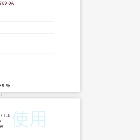
9 0A
69 筆
KU
:
 / IE9
ox
me