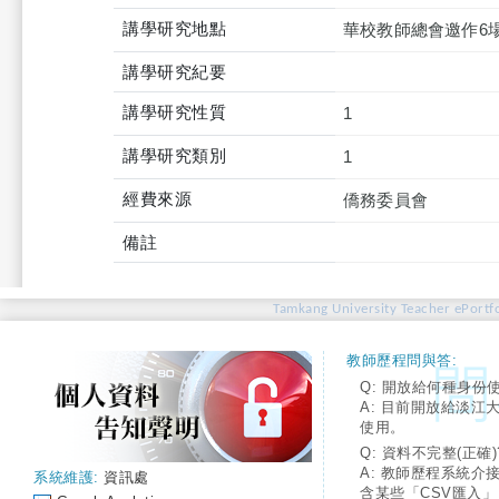
講學研究地點
華校教師總會邀作6
講學研究紀要
講學研究性質
1
講學研究類別
1
經費來源
僑務委員會
備註
Tamkang University Teacher ePortfo
教師歷程問與答:
Q: 開放給何種身份
A: 目前開放給淡江
使用。
Q: 資料不完整(正確)
A: 教師歷程系統介
系統維護:
資訊處
含某些「CSV匯入