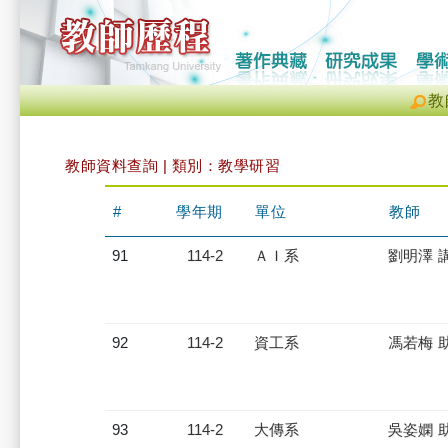
教
教師資料查詢 | 類別：教學研習
#
學年期
單位
教師
91
114-2
ＡＩ系
劉明澤 
92
114-2
資工系
馮若梅 
93
114-2
大傳系
吳姿嫻 