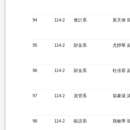
94
114-2
會計系
黃天偉 
95
114-2
財金系
尤靜華 
96
114-2
財金系
杜佳蓉 
97
114-2
資管系
翁豪箴 
98
114-2
歐語系
孫敏學 