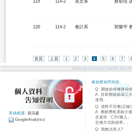
119
114-2
英文系
蔡郁瑄 
120
114-2
會計系
郭樂平 
(current)
首頁
上頁
1
2
3
4
5
6
7
Tamkang University Teacher ePortfo
教師歷程問與答:
Q: 開放給何種身份
A: 目前開放給淡江
使用。
Q: 資料不完整(正確)
A: 教師歷程系統介
系統維護:
資訊處
含某些「CSV匯入
GoogleAnalytics
交換方式與頻率。。
Q: 我無法登入?