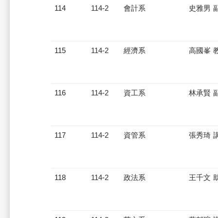
114
114-2
會計系
史雅男 
115
114-2
經濟系
高國峯 
116
114-2
資工系
林承賢 
117
114-2
資管系
張秀琦 
118
114-2
政法系
王千文 