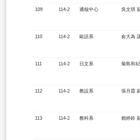
109
114-2
通核中心
吳文琪 
110
114-2
歐語系
俞大為 
111
114-2
日文系
菊島和紀
112
114-2
教設系
張月霞 
113
114-2
教科系
賴婷鈴 