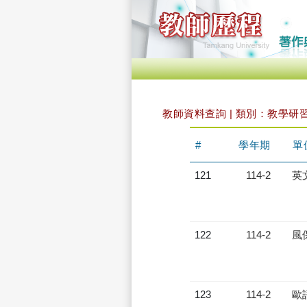
教師資料查詢 | 類別：教學研
#
學年期
單
121
114-2
英
122
114-2
風
123
114-2
歐