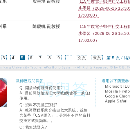
文系
殷善培 副教授
115年度電子郵件社交工程防治
步學習（2026-06-26 15:30:0
17:00:00）
科系
陳慶帆 副教授
115年度電子郵件社交工程防治
步學習（2026-06-26 15:30:0
17:00:00）
(current)
3
4
5
6
7
8
9
...
次頁
末頁
第 5 頁 / 結
amkang University Teacher ePortfolio System - All Rights Reserved © by OIS, T
教師歷程問與答:
適用以下瀏覽器
Microsoft IE8
Q: 開放給何種身份使用?
Mozilla Firef
A: 目前開放給淡江大學教師(含專、兼任)
Google Chro
使用。
Apple Safari
Q: 資料不完整(正確)?
A: 教師歷程系統介接自七大系統，並包
含某些「CSV匯入」；分別有不同的資料
交換方式與頻率。。
Q: 我無法登入?