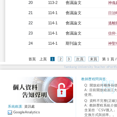
20
113-2
會議論文
神魂
21
114-1
會議論文
日治
22
114-1
會議論文
逃離
23
114-1
會議論文
信仰
24
114-1
期刊論文
神聖
(current)
首頁
上頁
1
2
3
次頁
末頁
第 1 頁 
Tamkang University Teacher ePortfo
教師歷程問與答:
Q: 開放給何種身份
A: 目前開放給淡江
使用。
Q: 資料不完整(正確)
A: 教師歷程系統介
系統維護:
資訊處
含某些「CSV匯入
GoogleAnalytics
交換方式與頻率。。