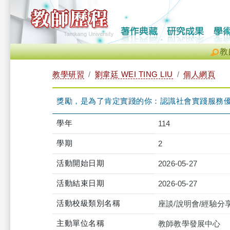
教
教學研習
劉韋廷 WEI TING LIU
個人網頁
獎勵，是為了肯定實踐的你：認識社會實踐服務優良-企管系涂敏
學年
114
學期
2
活動開始日期
2026-05-27
活動結束日期
2026-05-27
活動校級類別名稱
座談/說明會/經驗分
主動單位名稱
教師教學發展中心