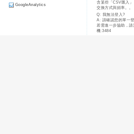
含某些「CSV匯入
GoogleAnalytics
交換方式與頻率。。
Q: 我無法登入?
A: 請確認您的單一
若需進一步協助，請
機:3484