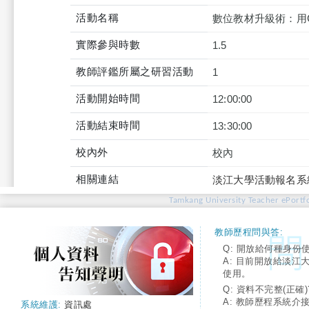
活動名稱
數位教材升級術：用Cha
實際參與時數
1.5
教師評鑑所屬之研習活動
1
活動開始時間
12:00:00
活動結束時間
13:30:00
校內外
校內
相關連結
淡江大學活動報名系
Tamkang University Teacher ePortfo
教師歷程問與答:
Q: 開放給何種身份
A: 目前開放給淡江
使用。
Q: 資料不完整(正確)
A: 教師歷程系統介
系統維護:
資訊處