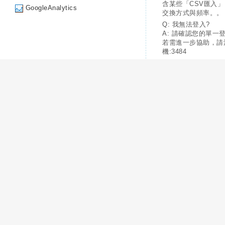
含某些「CSV匯入
GoogleAnalytics
交換方式與頻率。。
Q: 我無法登入?
A: 請確認您的單一
若需進一步協助，請
機:3484