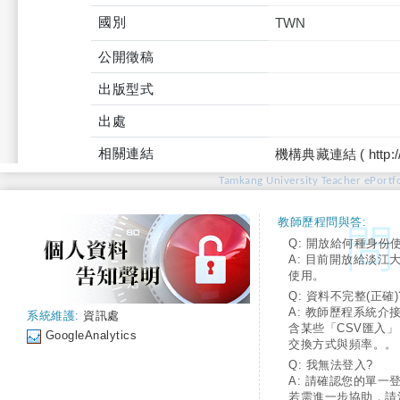
國別
TWN
公開徵稿
出版型式
出處
相關連結
機構典藏連結 ( http://tku
Tamkang University Teacher ePortfo
教師歷程問與答:
Q: 開放給何種身份
A: 目前開放給淡江
使用。
Q: 資料不完整(正確)
A: 教師歷程系統介
系統維護:
資訊處
含某些「CSV匯入
GoogleAnalytics
交換方式與頻率。。
Q: 我無法登入?
A: 請確認您的單一
若需進一步協助，請