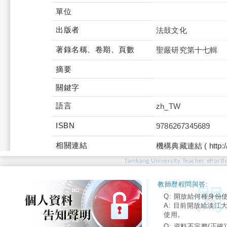
單位
出版者
法鼓文化
著錄名稱、卷期、頁數
聖嚴研究第十七輯
摘要
關鍵字
語言
zh_TW
ISBN
9786267345689
相關連結
機構典藏連結 ( http://tku
Tamkang University Teacher ePortfo
教師歷程問與答:
Q: 開放給何種身份
A: 目前開放給淡江
使用。
Q: 資料不完整(正確)