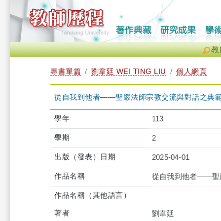
教
專書單篇
劉韋廷 WEI TING LIU
個人網頁
從自我到他者——聖嚴法師宗教交流與對話之典
學年
113
學期
2
出版（發表）日期
2025-04-01
作品名稱
從自我到他者——聖
作品名稱（其他語言）
著者
劉韋廷