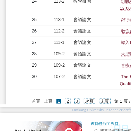
24
113-2
教學研習
訓練
12:00
25
113-1
會議論文
銀行
26
112-2
會議論文
數位
27
111-1
會議論文
導入
28
109-2
會議論文
大型
29
109-2
會議論文
查核
30
107-2
會議論文
The E
Quali
(current)
首頁
上頁
1
2
3
次頁
末頁
第 1 頁 
Tamkang University Teacher ePortfo
教師歷程問與答:
Q: 開放給何種身份