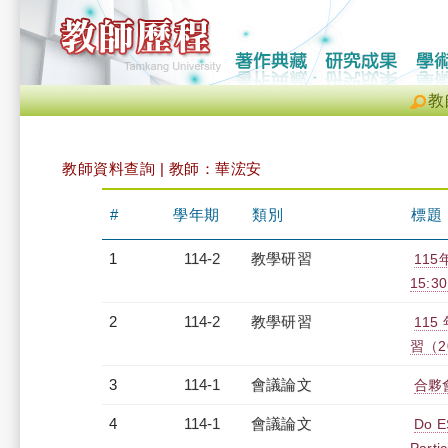
教
教師資料查詢 | 教師：華浤安
#
學年期
類別
標題
1
114-2
教學研習
115
15:30
2
114-2
教學研習
11
習（20
3
114-1
會議論文
合夥
4
114-1
會議論文
Do E