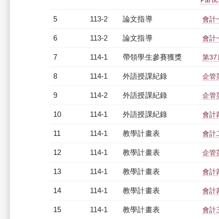
Parti
5
113-2
論文指導
會計
6
113-2
論文指導
會計
7
114-1
帶領學生參賽獲獎
第3
8
114-1
外語授課紀錄
企管英
9
114-2
外語授課紀錄
企管英
10
114-1
外語授課紀錄
會計四
11
114-1
教學計畫表
會計二
12
114-1
教學計畫表
企管英
13
114-1
教學計畫表
會計四
14
114-1
教學計畫表
會計四
15
114-1
教學計畫表
會計三