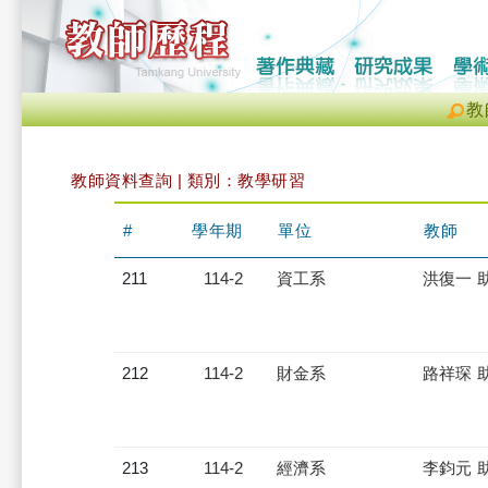
教
教師資料查詢 | 類別：教學研習
#
學年期
單位
教師
211
114-2
資工系
洪復一 
212
114-2
財金系
路祥琛 
213
114-2
經濟系
李鈞元 