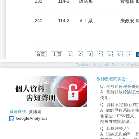
239
114-2
政法系
黃薇儒 
240
114-2
ＡＩ系
朱政安 
首頁
上頁
1
2
3
4
5
6
7
Tamkang University Teacher ePortfo
教師歷程問與答:
Q: 開放給何種身份
A: 目前開放給淡江
使用。
Q: 資料不完整(正確)
A: 教師歷程系統介
系統維護:
資訊處
含某些「CSV匯入
GoogleAnalytics
交換方式與頻率。。
Q: 我無法登入?
A: 請確認您的單一