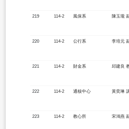
219
114-2
風保系
陳玉瓏 
220
114-2
公行系
李培元 
221
114-2
財金系
邱建良 
222
114-2
通核中心
黃奕琳 
223
114-2
教心所
宋鴻燕 