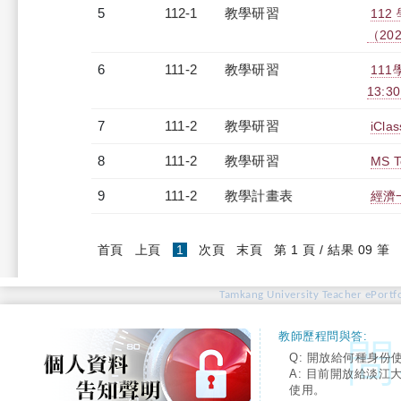
5
112-1
教學研習
11
（2023
6
111-2
教學研習
11
13:30
7
111-2
教學研習
iCl
8
111-2
教學研習
MS T
9
111-2
教學計畫表
經濟一
(current)
首頁
上頁
1
次頁
末頁
第 1 頁 / 結果 09 筆
Tamkang University Teacher ePortfo
教師歷程問與答:
Q: 開放給何種身份
A: 目前開放給淡江
使用。