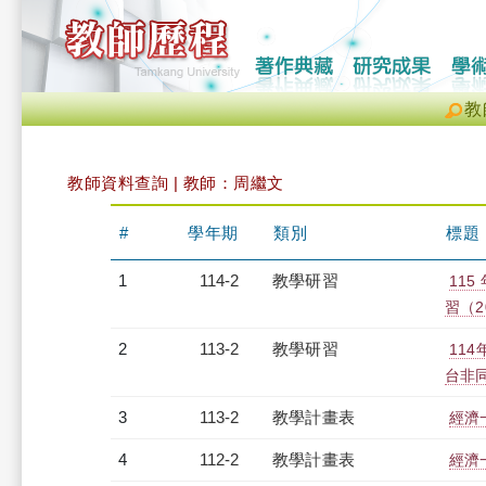
教
教師資料查詢 | 教師：周繼文
#
學年期
類別
標題
1
114-2
教學研習
11
習（20
2
113-2
教學研習
11
台非同步
3
113-2
教學計畫表
經濟一
4
112-2
教學計畫表
經濟一