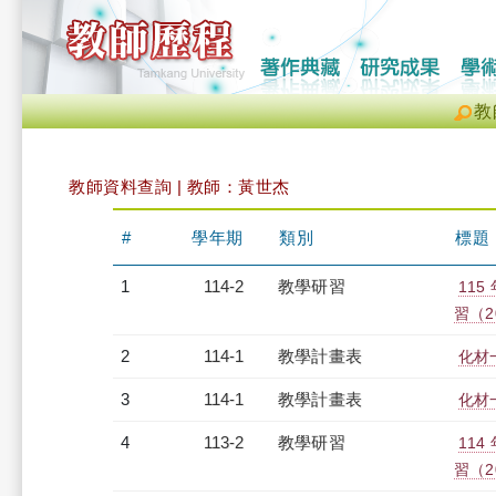
教
教師資料查詢 | 教師：黃世杰
#
學年期
類別
標題
1
114-2
教學研習
11
習（20
2
114-1
教學計畫表
化材
3
114-1
教學計畫表
化材
4
113-2
教學研習
11
習（20