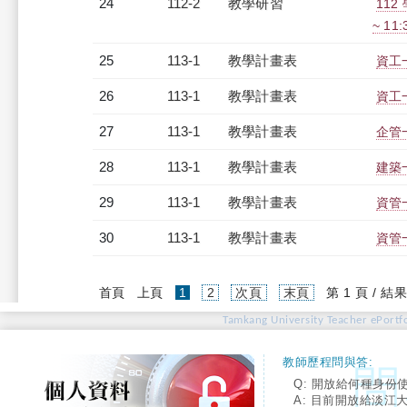
24
112-2
教學研習
112
~ 11
25
113-1
教學計畫表
資工
26
113-1
教學計畫表
資工
27
113-1
教學計畫表
企管一
28
113-1
教學計畫表
建築一
29
113-1
教學計畫表
資管一
30
113-1
教學計畫表
資管一
(current)
首頁
上頁
1
2
次頁
末頁
第 1 頁 / 結果
Tamkang University Teacher ePortfo
教師歷程問與答:
Q: 開放給何種身份
A: 目前開放給淡江