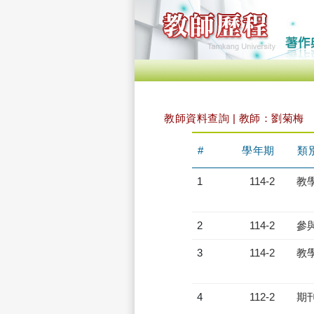
教師資料查詢 | 教師：劉菊梅
#
學年期
類
1
114-2
教
2
114-2
參
3
114-2
教
4
112-2
期