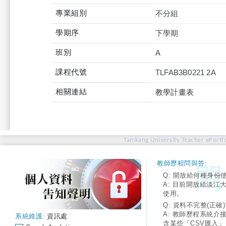
專業組別
不分組
學期序
下學期
班別
A
課程代號
TLFAB3B0221 2A
相關連結
教學計畫表
Tamkang University Teacher ePortfo
教師歷程問與答:
Q: 開放給何種身份
A: 目前開放給淡江
使用。
Q: 資料不完整(正確)
A: 教師歷程系統介
系統維護:
資訊處
含某些「CSV匯入