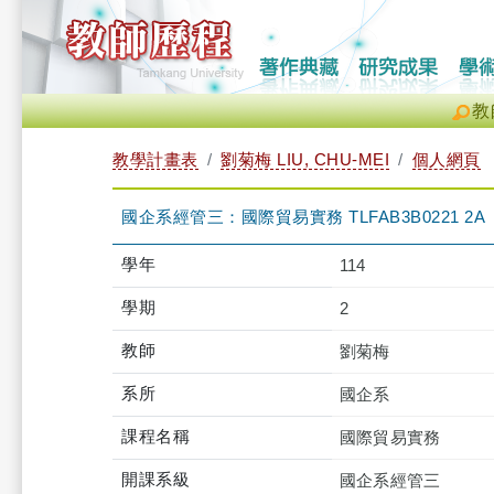
教
教學計畫表
劉菊梅 LIU, CHU-MEI
個人網頁
國企系經管三：國際貿易實務 TLFAB3B0221 2A
學年
114
學期
2
教師
劉菊梅
系所
國企系
課程名稱
國際貿易實務
開課系級
國企系經管三