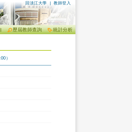
回淡江大學
|
教師登入
詢
歷屆教師查詢
統計分析
:00）