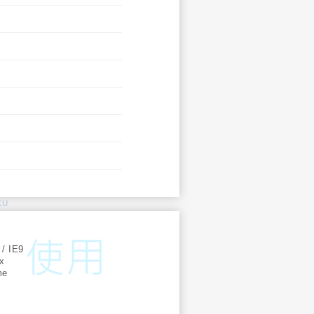
KU
:
 / IE9
ox
me